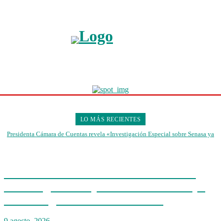
LO MÁS RECIENTES
Presidenta Cámara de Cuentas revela «Investigación Especial sobre Senasa ya
fue entregada al ente auditado»
Presidenta Cámara de Cuentas revela
«Investigación Especial sobre Senasa ya
fue entregada al ente auditado»
9 agosto, 2026