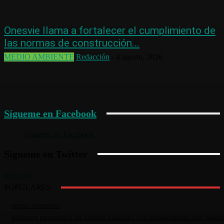
Onesvie llama a fortalecer el cumplimiento de
las normas de construcción...
MEDIO AMBIENTE
Redacción
-
4 agosto, 2026
Sígueme en Facebook
Sígueme en Facebook
Sígueme en Twitter
Mis tuits
POPULARES
MEDIO AMBIENTE
Indomet pronostica un sábado caluroso con temperaturas que pued