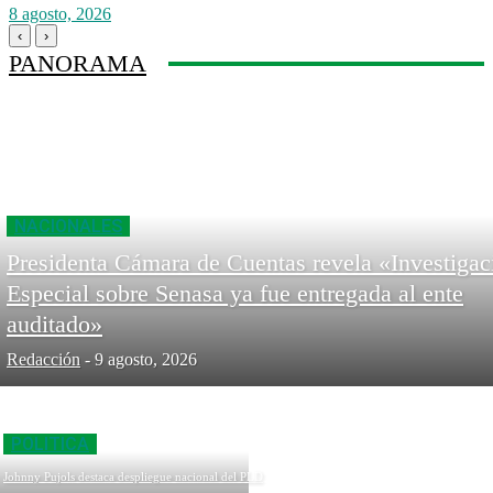
8 agosto, 2026
‹
›
PANORAMA
NACIONALES
Presidenta Cámara de Cuentas revela «Investigac
Especial sobre Senasa ya fue entregada al ente
auditado»
Redacción
-
9 agosto, 2026
POLITICA
Johnny Pujols destaca despliegue nacional del PLD