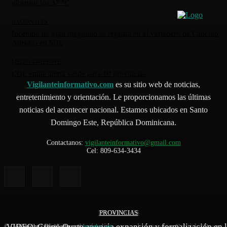
alcanzar los 37 °C
NACIONALES
Incendio de gran magnitud se registra en el vertedero de Cancino
Adentro en SDE
MEDIO AMBIENTE
COE emite alerta verde para 10 provincias
Vigilanteinformativo.com
es su sitio web de noticias,
entretenimiento y orientación. Le proporcionamos las últimas
noticias del acontecer nacional. Estamos ubicados en Santo
Domingo Este, República Dominicana.
Contactanos:
vigilanteinformativo@gmail.com
Cel: 809-634-3434
NACIONALES
PROVINCIAS
DEPORTES
Ministerio de Salud activa plan integral de protección sanitar
VIDEO: Grupo Oyate anuncia expansión y formalización en l
Sociedad Neumología dice es real aumento Covid-19 en
© Copyright - Diseñado por
Jpwebs.net