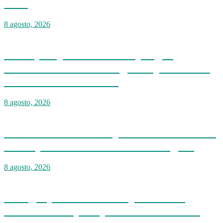
2026
8 agosto, 2026
Johnny Pujols destaca despliegue
nacional del PLD en segunda jornada de
Esfuerzo Concentrado
8 agosto, 2026
CTC certifican a 250 jóvenes en Jamao al
Norte y fortalecen la inclusión digital
8 agosto, 2026
Energía y Minas realiza jornada de
reforestación y limpieza en cuencas de