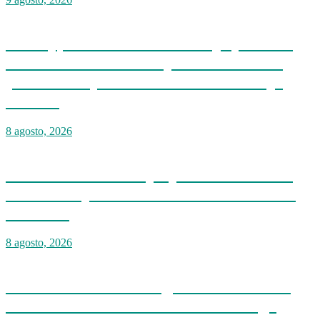
Infotep, Ministerio de Trabajo y World
Vision certifican a 46 profesionales en
prevención y erradicación del trabajo
infantil
8 agosto, 2026
DNCD incauta 303 paquetes de cocaína
ocultas en piso de contenedor en Puerto
Caucedo
8 agosto, 2026
Kelvin Cruz anuncia gran caravana en
honor a los atletas de Santo Domingo