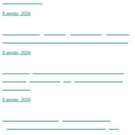
ríos de Cotuí
8 agosto, 2026
Incendio de gran magnitud se registra en
el vertedero de Cancino Adentro en SDE
8 agosto, 2026
Indomet pronostica un sábado caluroso
con temperaturas que pueden alcanzar
los 37 °C
8 agosto, 2026
Comandante del Ejército encabeza
graduación de 587 nuevos conscriptos