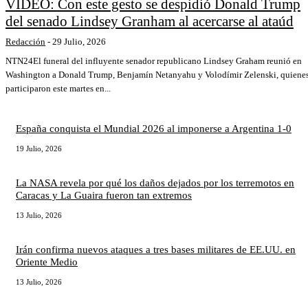
VIDEO: Con este gesto se despidió Donald Trump
del senado Lindsey Granham al acercarse al ataúd
Redacción
-
29 Julio, 2026
NTN24El funeral del influyente senador republicano Lindsey Graham reunió en
Washington a Donald Trump, Benjamín Netanyahu y Volodímir Zelenski, quiene
participaron este martes en...
España conquista el Mundial 2026 al imponerse a Argentina 1-0
19 Julio, 2026
La NASA revela por qué los daños dejados por los terremotos en
Caracas y La Guaira fueron tan extremos
13 Julio, 2026
Irán confirma nuevos ataques a tres bases militares de EE.UU. en
Oriente Medio
13 Julio, 2026