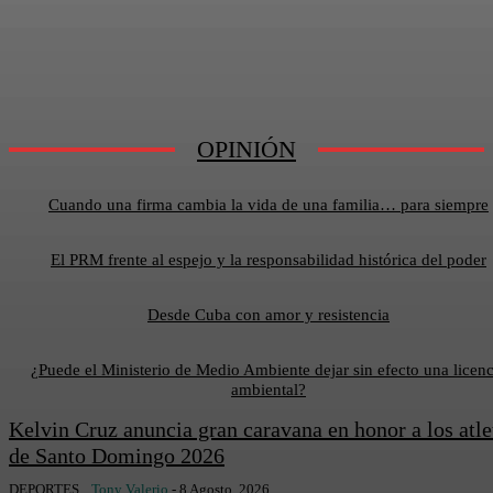
OPINIÓN
Cuando una firma cambia la vida de una familia… para siempre
El PRM frente al espejo y la responsabilidad histórica del poder
Desde Cuba con amor y resistencia
¿Puede el Ministerio de Medio Ambiente dejar sin efecto una licenc
ambiental?
Kelvin Cruz anuncia gran caravana en honor a los atle
de Santo Domingo 2026
DEPORTES
Tony Valerio
-
8 Agosto, 2026